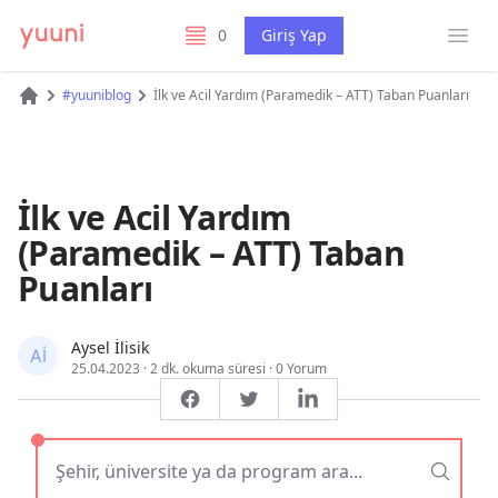
Menü
0
Giriş Yap
listelerim
#yuuniblog
İlk ve Acil Yardım (Paramedik – ATT) Taban Puanları
Ana Sayfa
İlk ve Acil Yardım
(Paramedik – ATT) Taban
Puanları
Aysel İlisik
25.04.2023
·
2 dk. okuma süresi
·
0 Yorum
Facebook
Twitter
LinkedIn