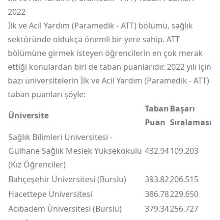
2022
İlk ve Acil Yardım (Paramedik - ATT) bölümü, sağlık
sektöründe oldukça önemli bir yere sahip. ATT
bölümüne girmek isteyen öğrencilerin en çok merak
ettiği konulardan biri de taban puanlarıdır. 2022 yılı için
bazı üniversitelerin İlk ve Acil Yardım (Paramedik - ATT)
taban puanları şöyle:
Taban
Başarı
Üniversite
Puan
Sıralaması
Sağlık Bilimleri Üniversitesi -
Gülhane Sağlık Meslek Yüksekokulu
432.94
109.203
(Kız Öğrenciler)
Bahçeşehir Üniversitesi (Burslu)
393.82
206.515
Hacettepe Üniversitesi
386.78
229.650
Acıbadem Üniversitesi (Burslu)
379.34
256.727