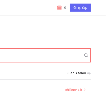
0
Giriş Yap
listelerim
Puan Azalan
Bölüme Git