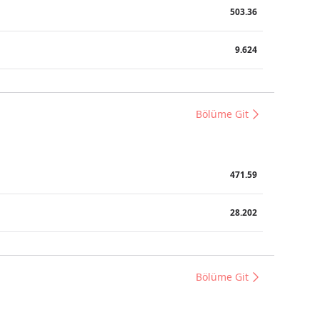
503.36
9.624
Bölüme Git
471.59
28.202
Bölüme Git