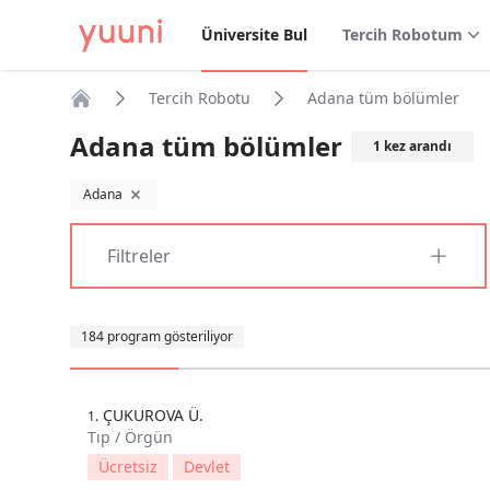
Üniversite Bul
Tercih Robotum
Tercih Robotu
Adana tüm bölümler
Anasayfa
Adana tüm bölümler
1
kez arandı
Adana
filtreyi kaldır
Filtreler
Sıralama
184 program gösteriliyor
ÇUKUROVA Ü.
1.
Tıp / Örgün
Ücretsiz
Devlet