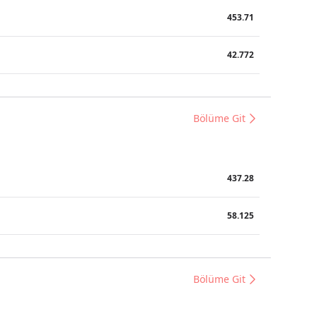
453.71
42.772
Bölüme Git
437.28
58.125
Bölüme Git