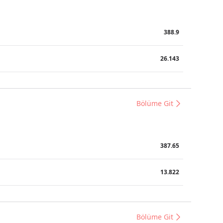
388.9
26.143
Bölüme Git
387.65
13.822
Bölüme Git