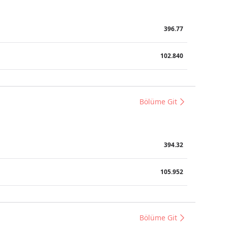
396.77
102.840
Bölüme Git
394.32
105.952
Bölüme Git