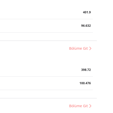
401.9
96.632
Bölüme Git
398.72
100.476
Bölüme Git