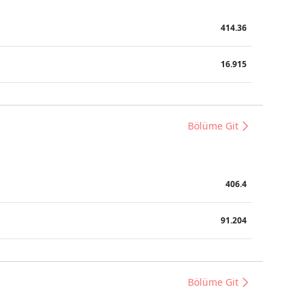
414.36
16.915
Bölüme Git
406.4
91.204
Bölüme Git