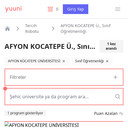
Menü
0
Giriş Yap
listelerim
Tercih
AFYON KOCATEPE Ü., Sınıf
Robotu
Öğretmenliği
Anasayfa
AFYON KOCATEPE Ü., Sınıf Öğretmenliği
1
kez
arandı
AFYON KOCATEPE ÜNİVERSİTESİ
Sınıf Öğretmenliği
filtreyi kaldır
filtreyi kaldır
Filtreler
Sıralama
1 program gösteriliyor
Puan Azalan