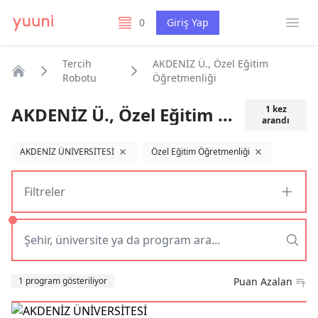
Menü
0
Giriş Yap
listelerim
Tercih
AKDENİZ Ü., Özel Eğitim
Robotu
Öğretmenliği
Anasayfa
AKDENİZ Ü., Özel Eğitim Öğretmenliği
1
kez
arandı
AKDENİZ ÜNİVERSİTESİ
Özel Eğitim Öğretmenliği
filtreyi kaldır
filtreyi kaldır
Filtreler
Sıralama
1 program gösteriliyor
Puan Azalan