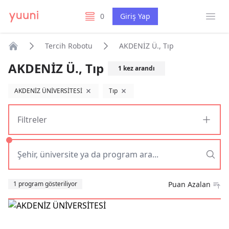
Menü
0
Giriş Yap
listelerim
Tercih Robotu
AKDENİZ Ü., Tıp
Anasayfa
AKDENİZ Ü., Tıp
1
kez arandı
AKDENİZ ÜNİVERSİTESİ
Tıp
filtreyi kaldır
filtreyi kaldır
Filtreler
Sıralama
1 program gösteriliyor
Puan Azalan