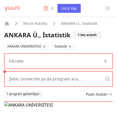
Menü
0
Giriş Yap
listelerim
Tercih Robotu
ANKARA Ü., İstatistik
Anasayfa
ANKARA Ü., İstatistik
1
kez arandı
ANKARA ÜNİVERSİTESİ
İstatistik
filtreyi kaldır
filtreyi kaldır
Filtreler
Sıralama
1 program gösteriliyor
Puan Azalan