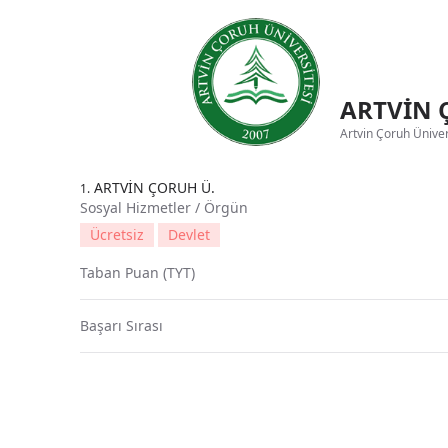
ARTVİN 
Artvin Çoruh Ünivers
ARTVİN ÇORUH Ü.
1.
Sosyal Hizmetler / Örgün
Ücretsiz
Devlet
Taban Puan (TYT)
Başarı Sırası