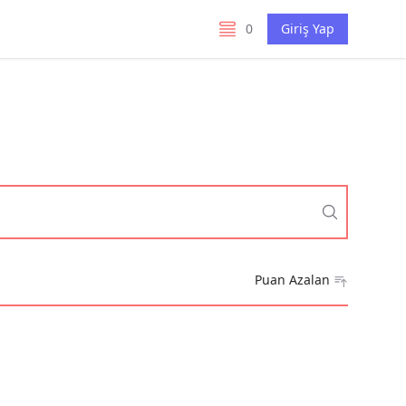
0
Giriş Yap
listelerim
Puan Azalan