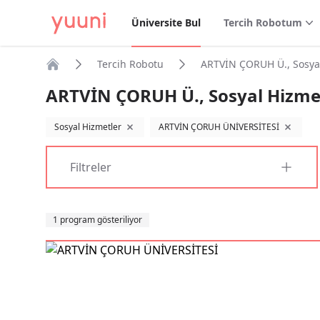
Üniversite Bul
Tercih Robotum
Tercih Robotu
ARTVİN ÇORUH Ü., Sosya
Anasayfa
ARTVİN ÇORUH Ü., Sosyal Hizme
Sosyal Hizmetler
ARTVİN ÇORUH ÜNİVERSİTESİ
filtreyi kaldır
filtreyi k
Filtreler
Sıralama
1 program gösteriliyor