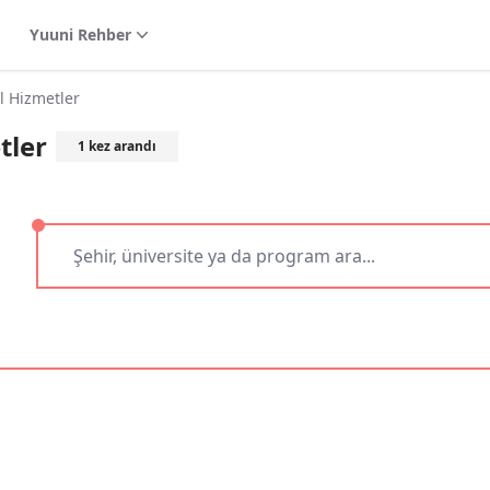
Yuuni Rehber
l Hizmetler
tler
1
kez arandı
aldır