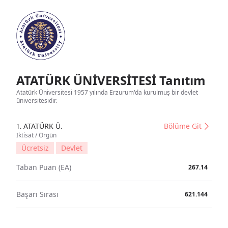
ATATÜRK ÜNİVERSİTESİ Tanıtım
Atatürk Üniversitesi 1957 yılında Erzurum'da kurulmuş bir devlet
üniversitesidir.
ATATÜRK Ü.
Bölüme Git
1.
İktisat / Örgün
Ücretsiz
Devlet
Taban Puan (EA)
267.14
Başarı Sırası
621.144