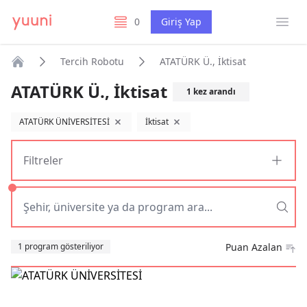
Menü
0
Giriş Yap
listelerim
Tercih Robotu
ATATÜRK Ü., İktisat
Anasayfa
ATATÜRK Ü., İktisat
1
kez arandı
ATATÜRK ÜNİVERSİTESİ
İktisat
filtreyi kaldır
filtreyi kaldır
Filtreler
Sıralama
1 program gösteriliyor
Puan Azalan