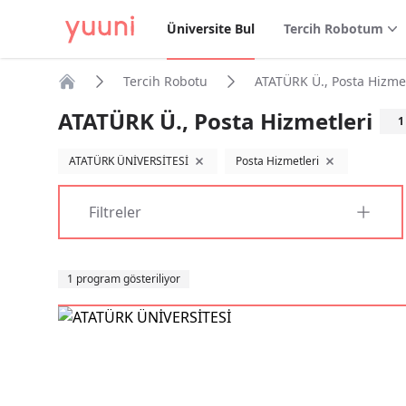
Üniversite Bul
Tercih Robotum
Tercih Robotu
ATATÜRK Ü., Posta Hizmet
Anasayfa
ATATÜRK Ü., Posta Hizmetleri
1
ATATÜRK ÜNİVERSİTESİ
Posta Hizmetleri
filtreyi kaldır
filtreyi kaldır
Filtreler
Sıralama
1 program gösteriliyor