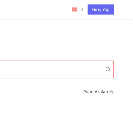
0
Giriş Yap
listelerim
Puan Azalan