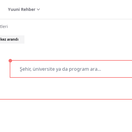
Yuuni Rehber
leri
kez arandı