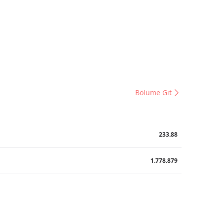
Bölüme Git
233.88
1.778.879