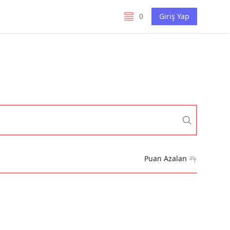
0
Giriş Yap
listelerim
Puan Azalan