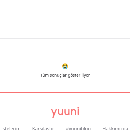
😭
Tüm sonuçlar gösteriliyor
Listelerim
Karşılaştır
#yuuniblog
Hakkımızda