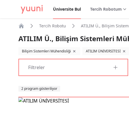
Üniversite Bul
Tercih Robotum
Tercih Robotu
ATILIM Ü., Bilişim Siste
Anasayfa
ATILIM Ü., Bilişim Sistemleri Mü
Bilişim Sistemleri Mühendisliği
ATILIM ÜNİVERSİTESİ
filtreyi kaldır
filt
Filtreler
Sıralama
2 program gösteriliyor