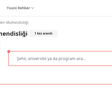
Yuuni Rehber
mleri Mühendisliği
hendisliği
1
kez arandı
reyi kaldır