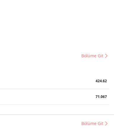
Bölüme Git
424.62
71.067
Bölüme Git