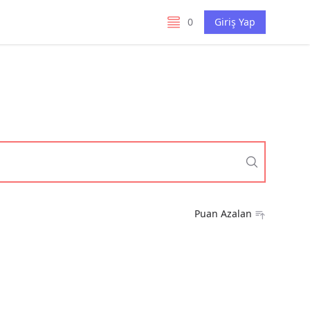
0
Giriş Yap
listelerim
Puan Azalan