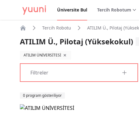
Üniversite Bul
Tercih Robotum
Tercih Robotu
ATILIM Ü., Pilotaj (Yüksek
Anasayfa
ATILIM Ü., Pilotaj (Yüksekokul)
ATILIM ÜNİVERSİTESİ
filtreyi kaldır
Filtreler
Sıralama
0 program gösteriliyor