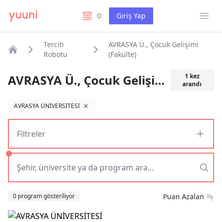
Menü
0
Giriş Yap
listelerim
Tercih
AVRASYA Ü., Çocuk Gelişimi
Robotu
(Fakülte)
Anasayfa
AVRASYA Ü., Çocuk Gelişimi (Fakülte)
1
kez
arandı
AVRASYA ÜNİVERSİTESİ
filtreyi kaldır
Filtreler
Sıralama
0 program gösteriliyor
Puan Azalan