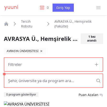
Menü
0
Giriş Yap
listelerim
Tercih
AVRASYA Ü., Hemşirelik
Robotu
(Fakülte)
Anasayfa
AVRASYA Ü., Hemşirelik (Fakülte)
1
kez
arandı
AVRASYA ÜNİVERSİTESİ
filtreyi kaldır
Filtreler
Sıralama
0 program gösteriliyor
Puan Azalan