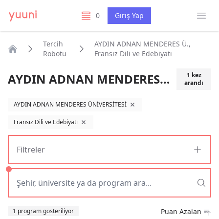
Menü
0
Giriş Yap
listelerim
Tercih
AYDIN ADNAN MENDERES Ü.,
Robotu
Fransız Dili ve Edebiyatı
Anasayfa
AYDIN ADNAN MENDERES Ü., Fransız Dili ve Edebiyatı
1
kez
arandı
AYDIN ADNAN MENDERES ÜNİVERSİTESİ
filtreyi kaldır
Fransız Dili ve Edebiyatı
filtreyi kaldır
Filtreler
Sıralama
1 program gösteriliyor
Puan Azalan