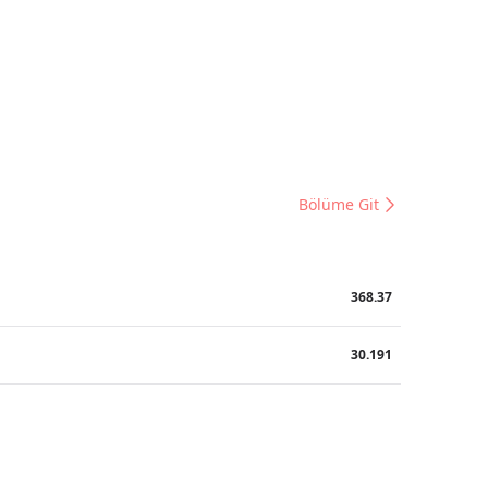
Bölüme Git
368.37
30.191