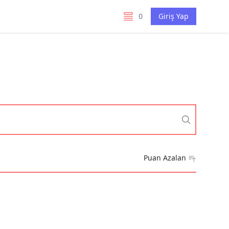
0
Giriş Yap
listelerim
Puan Azalan