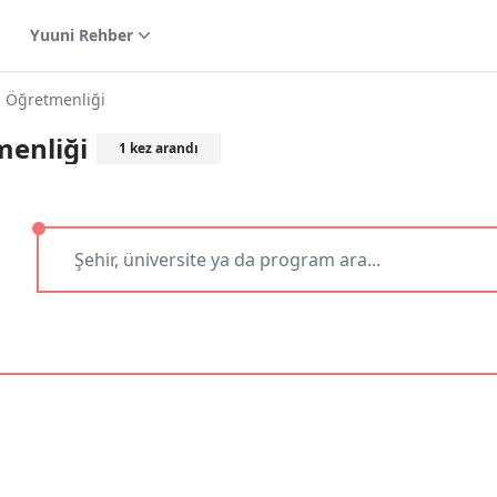
Yuuni Rehber
i Öğretmenliği
menliği
1
kez arandı
i kaldır