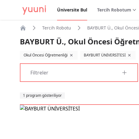
Üniversite Bul
Tercih Robotum
Tercih Robotu
BAYBURT Ü., Okul Önces
Anasayfa
BAYBURT Ü., Okul Öncesi Öğret
Okul Öncesi Öğretmenliği
BAYBURT ÜNİVERSİTESİ
filtreyi kaldır
filtrey
Filtreler
Sıralama
1 program gösteriliyor