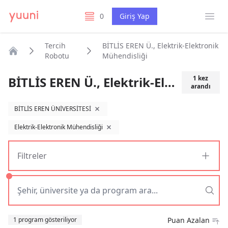
Menü
0
Giriş Yap
listelerim
Tercih
BİTLİS EREN Ü., Elektrik-Elektronik
Robotu
Mühendisliği
Anasayfa
BİTLİS EREN Ü., Elektrik-Elektronik Mühendisliği
1
kez
arandı
BİTLİS EREN ÜNİVERSİTESİ
filtreyi kaldır
Elektrik-Elektronik Mühendisliği
filtreyi kaldır
Filtreler
Sıralama
1 program gösteriliyor
Puan Azalan