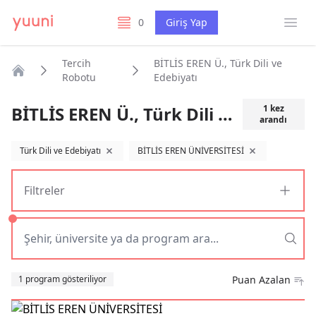
Menü
0
Giriş Yap
listelerim
Tercih
BİTLİS EREN Ü., Türk Dili ve
Robotu
Edebiyatı
Anasayfa
BİTLİS EREN Ü., Türk Dili ve Edebiyatı
1
kez
arandı
Türk Dili ve Edebiyatı
BİTLİS EREN ÜNİVERSİTESİ
filtreyi kaldır
filtreyi kaldır
Filtreler
Sıralama
1 program gösteriliyor
Puan Azalan