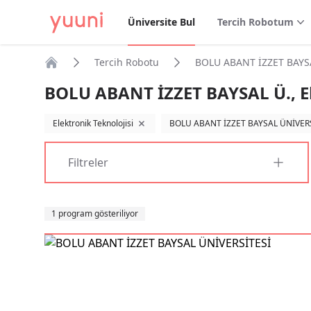
Üniversite Bul
Tercih Robotum
Tercih Robotu
BOLU ABANT İZZET BAYSAL 
Anasayfa
BOLU ABANT İZZET BAYSAL Ü., El
Elektronik Teknolojisi
BOLU ABANT İZZET BAYSAL ÜNİVER
filtreyi kaldır
Filtreler
Sıralama
1 program gösteriliyor