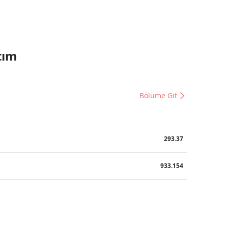
tım
Bölüme Git
293.37
933.154