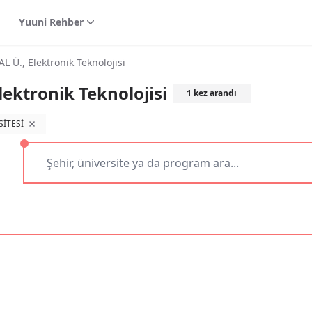
Yuuni Rehber
Ü., Elektronik Teknolojisi
ektronik Teknolojisi
1
kez arandı
SİTESİ
filtreyi kaldır