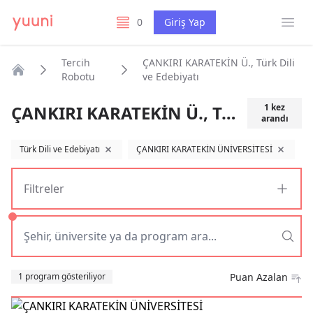
Menü
0
Giriş Yap
listelerim
Tercih
ÇANKIRI KARATEKİN Ü., Türk Dili
Robotu
ve Edebiyatı
Anasayfa
ÇANKIRI KARATEKİN Ü., Türk Dili ve Edebiyatı
1
kez
arandı
Türk Dili ve Edebiyatı
ÇANKIRI KARATEKİN ÜNİVERSİTESİ
filtreyi kaldır
filtreyi ka
Filtreler
Sıralama
1 program gösteriliyor
Puan Azalan