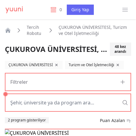
Menü
0
Giriş Yap
listelerim
Tercih
ÇUKUROVA ÜNİVERSİTESİ, Turizm
Robotu
ve Otel İşletmeciliği
Anasayfa
ÇUKUROVA ÜNİVERSİTESİ, Turizm ve Otel İşletmeciliği
48
kez
arandı
ÇUKUROVA ÜNİVERSİTESİ
Turizm ve Otel İşletmeciliği
filtreyi kaldır
filtreyi kaldı
Filtreler
Sıralama
2 program gösteriliyor
Puan Azalan