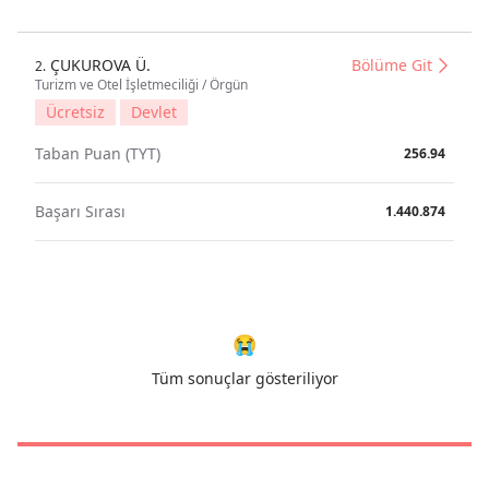
ÇUKUROVA Ü.
Bölüme Git
2.
Turizm ve Otel İşletmeciliği / Örgün
Ücretsiz
Devlet
Taban Puan (TYT)
256.94
Başarı Sırası
1.440.874
😭
Tüm sonuçlar gösteriliyor