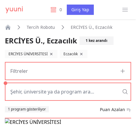
Menü
0
Giriş Yap
listelerim
Tercih Robotu
ERCİYES Ü., Eczacılık
Anasayfa
ERCİYES Ü., Eczacılık
1
kez arandı
ERCİYES ÜNİVERSİTESİ
Eczacılık
filtreyi kaldır
filtreyi kaldır
Filtreler
Sıralama
1 program gösteriliyor
Puan Azalan