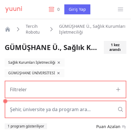
Menü
0
Giriş Yap
listelerim
Tercih
GÜMÜŞHANE Ü., Sağlık Kurumları
Robotu
İşletmeciliği
Anasayfa
GÜMÜŞHANE Ü., Sağlık Kurumları İşletmeciliği
1
kez
arandı
Sağlık Kurumları İşletmeciliği
filtreyi kaldır
GÜMÜŞHANE ÜNİVERSİTESİ
filtreyi kaldır
Filtreler
Sıralama
1 program gösteriliyor
Puan Azalan