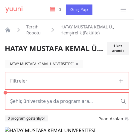
Menü
0
Giriş Yap
listelerim
Tercih
HATAY MUSTAFA KEMAL Ü.,
Robotu
Hemşirelik (Fakülte)
Anasayfa
HATAY MUSTAFA KEMAL Ü., Hemşirelik (Fakülte)
1
kez
arandı
HATAY MUSTAFA KEMAL ÜNİVERSİTESİ
filtreyi kaldır
Filtreler
Sıralama
0 program gösteriliyor
Puan Azalan