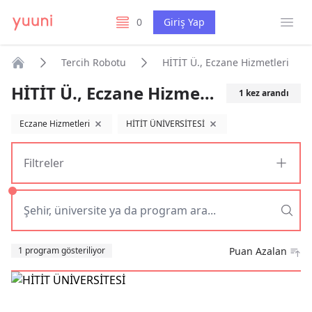
Menü
0
Giriş Yap
listelerim
Tercih Robotu
HİTİT Ü., Eczane Hizmetleri
Anasayfa
HİTİT Ü., Eczane Hizmetleri
1
kez arandı
Eczane Hizmetleri
HİTİT ÜNİVERSİTESİ
filtreyi kaldır
filtreyi kaldır
Filtreler
Sıralama
1 program gösteriliyor
Puan Azalan