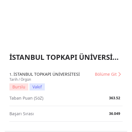
İSTANBUL TOPKAPI ÜNİVERSİTESİ Tanıtım
İSTANBUL TOPKAPI ÜNİVERSİTESİ
Bölüme Git
1.
Tarih / Örgün
Burslu
Vakıf
Taban Puan (SöZ)
363.52
Başarı Sırası
36.049