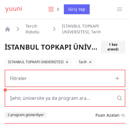
Menü
0
Giriş Yap
listelerim
Tercih
İSTANBUL TOPKAPI
Robotu
ÜNİVERSİTESİ, Tarih
Anasayfa
İSTANBUL TOPKAPI ÜNİVERSİTESİ, Tarih
1
kez
arandı
İSTANBUL TOPKAPI ÜNİVERSİTESİ
Tarih
filtreyi kaldır
filtreyi kaldır
Filtreler
Sıralama
2 program gösteriliyor
Puan Azalan