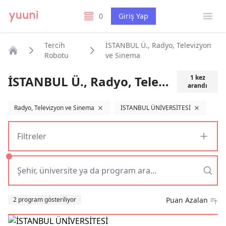
Menü
0
Giriş Yap
listelerim
Tercih
İSTANBUL Ü., Radyo, Televizyon
Robotu
ve Sinema
Anasayfa
İSTANBUL Ü., Radyo, Televizyon ve Sinema
1
kez
arandı
Radyo, Televizyon ve Sinema
İSTANBUL ÜNİVERSİTESİ
filtreyi kaldır
filtreyi kald
Filtreler
Sıralama
2 program gösteriliyor
Puan Azalan