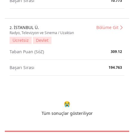
Başarı Sırası
10.773
İSTANBUL Ü.
Bölüme Git
2.
Radyo, Televizyon ve Sinema / Uzaktan
Ücretsiz
Devlet
Taban Puan (SöZ)
309.12
Başarı Sırası
194.763
😭
Tüm sonuçlar gösteriliyor