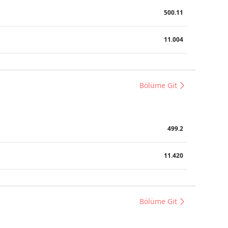
500.11
11.004
Bölüme Git
499.2
11.420
Bölüme Git