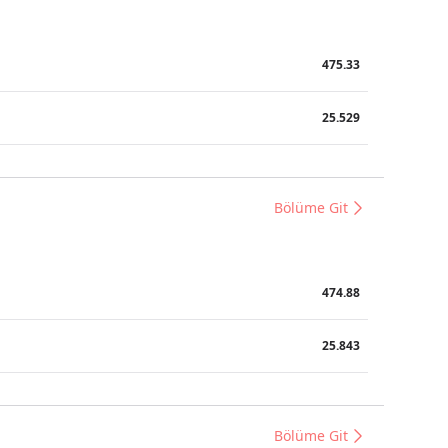
475.33
25.529
Bölüme Git
474.88
25.843
Bölüme Git