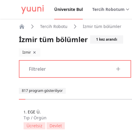
Üniversite Bul
Tercih Robotum
Tercih Robotu
İzmir tüm bölümler
Anasayfa
İzmir tüm bölümler
1
kez arandı
İzmir
filtreyi kaldır
Filtreler
Sıralama
817 program gösteriliyor
EGE Ü.
1.
Tıp / Örgün
Ücretsiz
Devlet