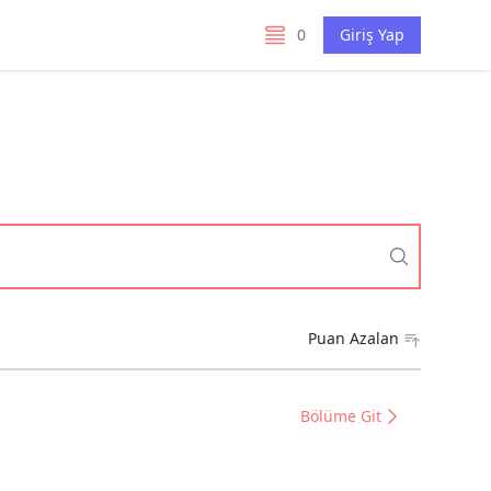
0
Giriş Yap
listelerim
Puan Azalan
Bölüme Git