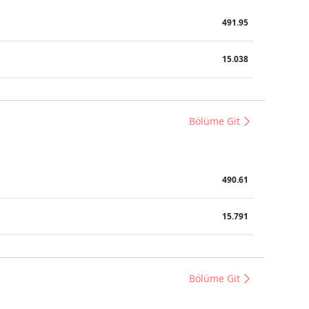
491.95
15.038
Bölüme Git
490.61
15.791
Bölüme Git