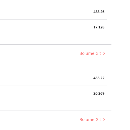
488.26
17.128
Bölüme Git
483.22
20.269
Bölüme Git