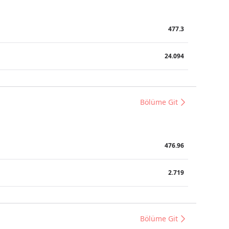
477.3
24.094
Bölüme Git
476.96
2.719
Bölüme Git