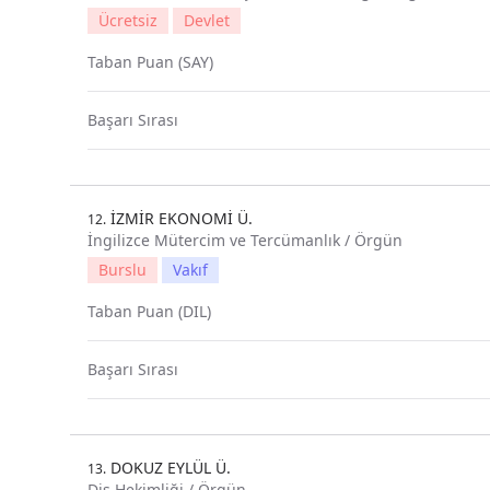
Ücretsiz
Devlet
Taban Puan (SAY)
Başarı Sırası
İZMİR EKONOMİ Ü.
12.
İngilizce Mütercim ve Tercümanlık / Örgün
Burslu
Vakıf
Taban Puan (DIL)
Başarı Sırası
DOKUZ EYLÜL Ü.
13.
Diş Hekimliği / Örgün