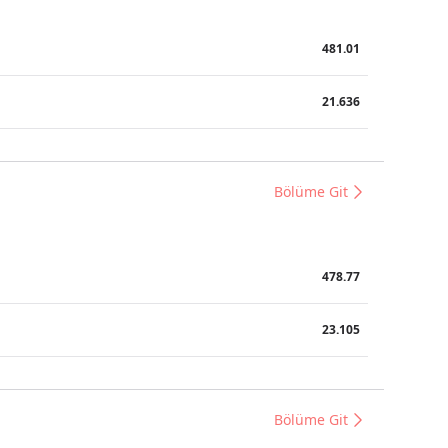
481.01
21.636
Bölüme Git
478.77
23.105
Bölüme Git