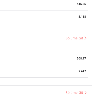
516.36
5.118
Bölüme Git
508.97
7.447
Bölüme Git