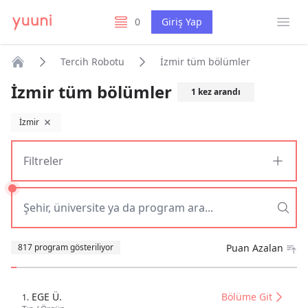
Menü
0
Giriş Yap
listelerim
Tercih Robotu
İzmir tüm bölümler
Anasayfa
İzmir tüm bölümler
1
kez arandı
İzmir
filtreyi kaldır
Filtreler
Sıralama
817 program gösteriliyor
Puan Azalan
EGE Ü.
Bölüme Git
1.