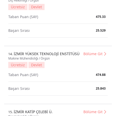
Diş Hekimliği / Örgün
Ücretsiz
Devlet
Taban Puan (SAY)
475.33
Başarı Sırası
25.529
İZMİR YÜKSEK TEKNOLOJİ ENSTİTÜSÜ
Bölüme Git
14.
Makine Mühendisliği / Örgün
Ücretsiz
Devlet
Taban Puan (SAY)
474.88
Başarı Sırası
25.843
İZMİR KATİP ÇELEBİ Ü.
Bölüme Git
15.