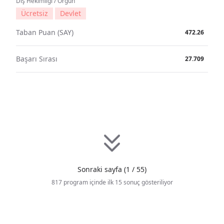
Diş Hekimliği / Örgün
Ücretsiz
Devlet
Taban Puan (SAY)
472.26
Başarı Sırası
27.709
Sonraki sayfa (1 / 55)
817 program içinde ilk 15 sonuç gösteriliyor