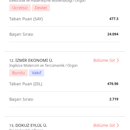
Elektronik ve Haberleşme Mühendisliği / Örgün
Ücretsiz
Devlet
Taban Puan (SAY)
477.3
Başarı Sırası
24.094
İZMİR EKONOMİ Ü.
Bölüme Git
12.
İngilizce Mütercim ve Tercümanlık / Örgün
Burslu
Vakıf
Taban Puan (DIL)
476.96
Başarı Sırası
2.719
DOKUZ EYLÜL Ü.
Bölüme Git
13.