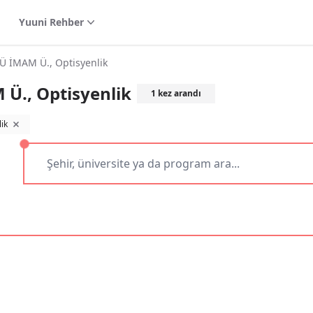
Yuuni Rehber
İMAM Ü., Optisyenlik
., Optisyenlik
1
kez arandı
ik
filtreyi kaldır