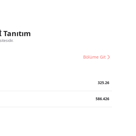
Tanıtım
tesidir.
Bölüme Git
325.26
586.426