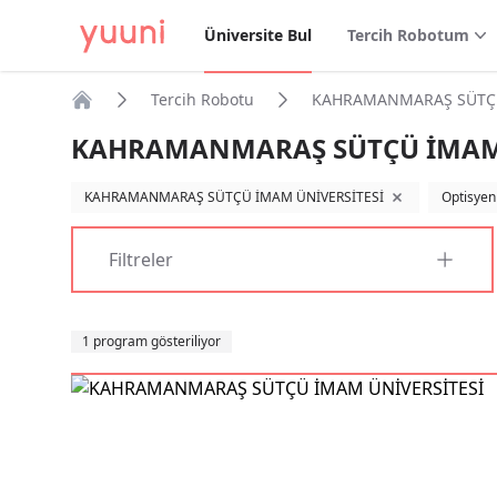
Üniversite Bul
Tercih Robotum
Tercih Robotu
KAHRAMANMARAŞ SÜTÇÜ 
Anasayfa
KAHRAMANMARAŞ SÜTÇÜ İMAM Ü
KAHRAMANMARAŞ SÜTÇÜ İMAM ÜNİVERSİTESİ
Optisyenl
filtreyi kaldır
Filtreler
Sıralama
1 program gösteriliyor