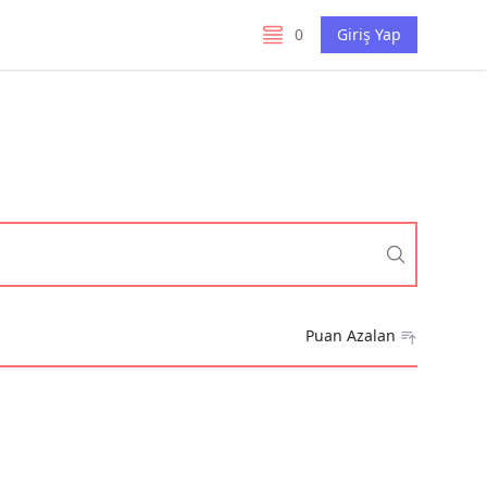
0
Giriş Yap
listelerim
Puan Azalan