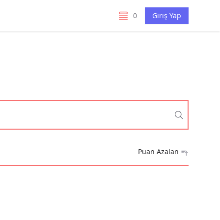
0
Giriş Yap
listelerim
Puan Azalan