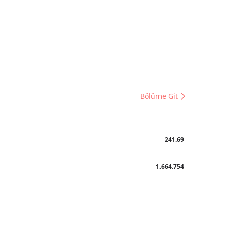
Bölüme Git
241.69
1.664.754