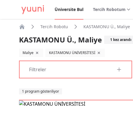
Üniversite Bul
Tercih Robotum
Tercih Robotu
KASTAMONU Ü., Maliye
Anasayfa
KASTAMONU Ü., Maliye
1
kez arandı
Maliye
KASTAMONU ÜNİVERSİTESİ
filtreyi kaldır
filtreyi kaldır
Filtreler
Sıralama
1 program gösteriliyor