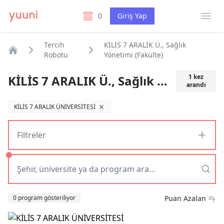
Menü
0
Giriş Yap
listelerim
Tercih
KİLİS 7 ARALIK Ü., Sağlık
Robotu
Yönetimi (Fakülte)
Anasayfa
KİLİS 7 ARALIK Ü., Sağlık Yönetimi (Fakülte)
1
kez
arandı
KİLİS 7 ARALIK ÜNİVERSİTESİ
filtreyi kaldır
Filtreler
Sıralama
0 program gösteriliyor
Puan Azalan