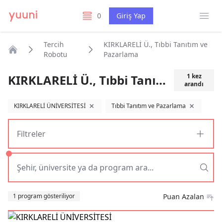
Menü
0
Giriş Yap
listelerim
Tercih
KIRKLARELİ Ü., Tıbbi Tanıtım ve
Robotu
Pazarlama
Anasayfa
KIRKLARELİ Ü., Tıbbi Tanıtım ve Pazarlama
1
kez
arandı
KIRKLARELİ ÜNİVERSİTESİ
Tıbbi Tanıtım ve Pazarlama
filtreyi kaldır
filtreyi kaldı
Filtreler
Sıralama
1 program gösteriliyor
Puan Azalan