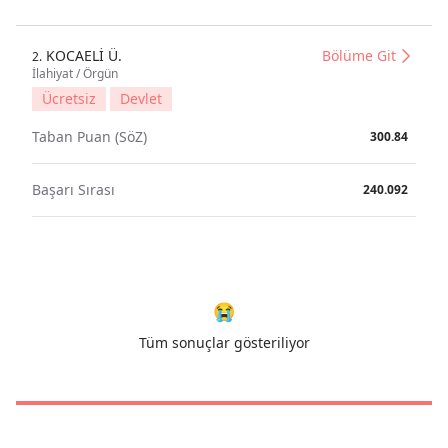
KOCAELİ Ü.
Bölüme Git
2.
İlahiyat / Örgün
Ücretsiz
Devlet
Taban Puan (SöZ)
300.84
Başarı Sırası
240.092
😭
Tüm sonuçlar gösteriliyor