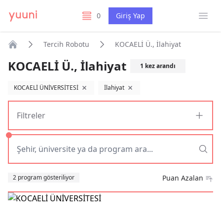
Menü
0
Giriş Yap
listelerim
Tercih Robotu
KOCAELİ Ü., İlahiyat
Anasayfa
KOCAELİ Ü., İlahiyat
1
kez arandı
KOCAELİ ÜNİVERSİTESİ
İlahiyat
filtreyi kaldır
filtreyi kaldır
Filtreler
Sıralama
2 program gösteriliyor
Puan Azalan