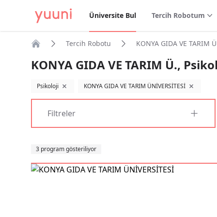
Üniversite Bul
Tercih Robotum
Tercih Robotu
KONYA GIDA VE TARIM Ü.,
Anasayfa
KONYA GIDA VE TARIM Ü., Psikol
Psikoloji
KONYA GIDA VE TARIM ÜNİVERSİTESİ
filtreyi kaldır
filtreyi kal
Filtreler
Sıralama
3 program gösteriliyor