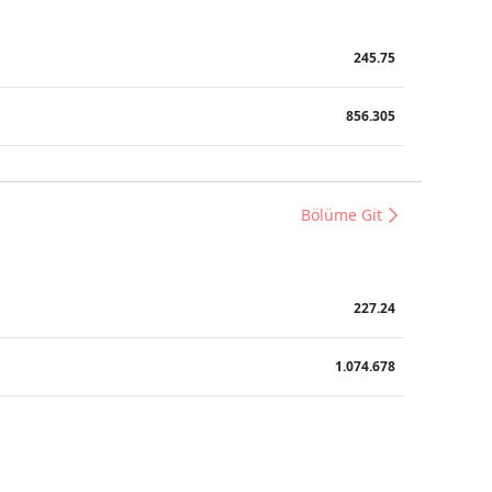
245.75
856.305
Bölüme Git
227.24
1.074.678