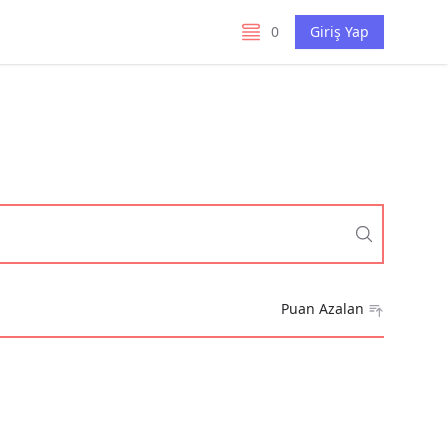
0
Giriş Yap
listelerim
Puan Azalan