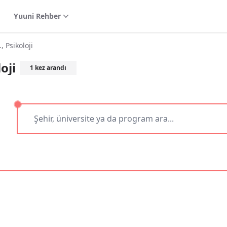
Yuuni Rehber
 Psikoloji
oji
1
kez arandı
dır