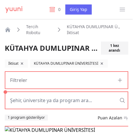
Menü
0
Giriş Yap
listelerim
Tercih
KÜTAHYA DUMLUPINAR Ü.,
Robotu
İktisat
Anasayfa
KÜTAHYA DUMLUPINAR Ü., İktisat
1
kez
arandı
İktisat
KÜTAHYA DUMLUPINAR ÜNİVERSİTESİ
filtreyi kaldır
filtreyi kaldır
Filtreler
Sıralama
1 program gösteriliyor
Puan Azalan