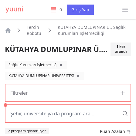
Menü
0
Giriş Yap
listelerim
Tercih
KÜTAHYA DUMLUPINAR Ü., Sağlık
Robotu
Kurumları İşletmeciliği
Anasayfa
KÜTAHYA DUMLUPINAR Ü., Sağlık Kurumları İşletmeciliği
1
kez
arandı
Sağlık Kurumları İşletmeciliği
filtreyi kaldır
KÜTAHYA DUMLUPINAR ÜNİVERSİTESİ
filtreyi kaldır
Filtreler
Sıralama
2 program gösteriliyor
Puan Azalan