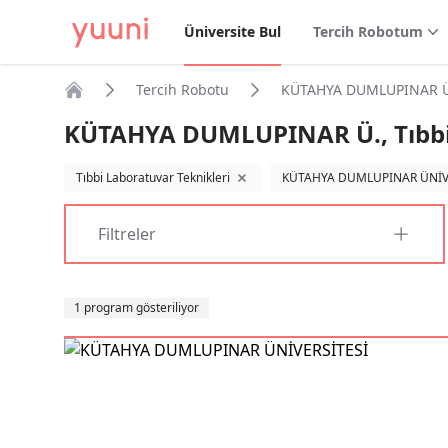
Üniversite Bul
Tercih Robotum
Tercih Robotu
KÜTAHYA DUMLUPINAR Ü., 
Anasayfa
KÜTAHYA DUMLUPINAR Ü., Tıbbi 
Tıbbi Laboratuvar Teknikleri
KÜTAHYA DUMLUPINAR ÜNİV
filtreyi kaldır
Filtreler
Sıralama
1 program gösteriliyor