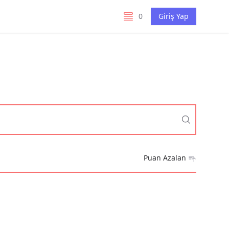
0
Giriş Yap
listelerim
Puan Azalan