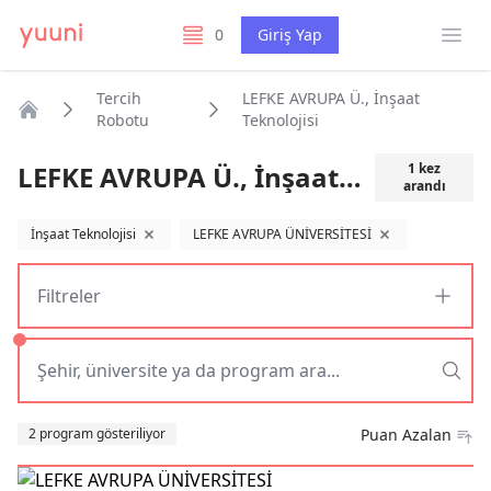
Menü
0
Giriş Yap
listelerim
Tercih
LEFKE AVRUPA Ü., İnşaat
Robotu
Teknolojisi
Anasayfa
LEFKE AVRUPA Ü., İnşaat Teknolojisi
1
kez
arandı
İnşaat Teknolojisi
LEFKE AVRUPA ÜNİVERSİTESİ
filtreyi kaldır
filtreyi kaldır
Filtreler
Sıralama
2 program gösteriliyor
Puan Azalan