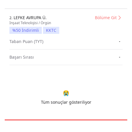
LEFKE AVRUPA Ü.
Bölüme Git
2.
İnşaat Teknolojisi / Örgün
%50 İndirimli
KKTC
Taban Puan (TYT)
-
Başarı Sırası
-
😭
Tüm sonuçlar gösteriliyor