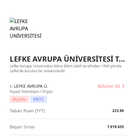
LEFKE AVRUPA ÜNİVERSİTESİ Tanıtım
Lefke Avrupa Üniversitesi Kıbrıs Bilim Vakfı tarafından 1990 yılında
Lefke'de kurulan bir üniversitedir.
LEFKE AVRUPA Ü.
Bölüme Git
1.
İnşaat Teknolojisi / Örgün
Burslu
KKTC
Taban Puan (TYT)
223.96
Başarı Sırası
1.919.435