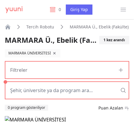
Menü
0
Giriş Yap
listelerim
Tercih Robotu
MARMARA Ü., Ebelik (Fakülte)
Anasayfa
MARMARA Ü., Ebelik (Fakülte)
1
kez arandı
MARMARA ÜNİVERSİTESİ
filtreyi kaldır
Filtreler
Sıralama
0 program gösteriliyor
Puan Azalan