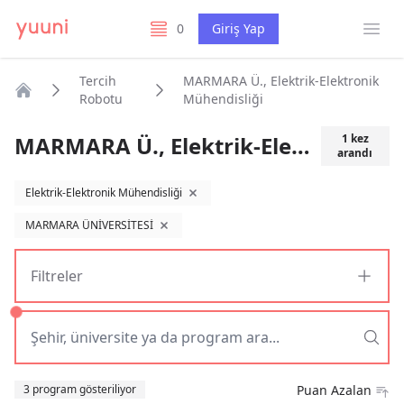
Menü
0
Giriş Yap
listelerim
Tercih
MARMARA Ü., Elektrik-Elektronik
Robotu
Mühendisliği
Anasayfa
MARMARA Ü., Elektrik-Elektronik Mühendisliği
1
kez
arandı
Elektrik-Elektronik Mühendisliği
filtreyi kaldır
MARMARA ÜNİVERSİTESİ
filtreyi kaldır
Filtreler
Sıralama
3 program gösteriliyor
Puan Azalan