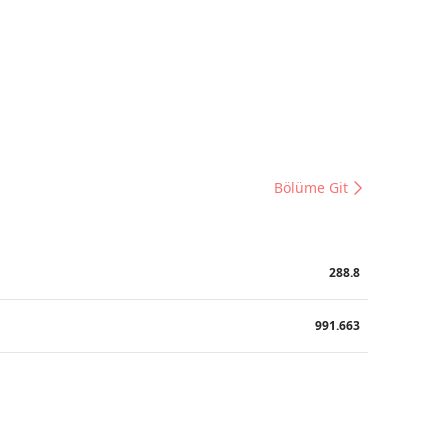
Bölüme Git
288.8
991.663