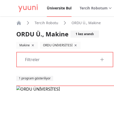
Üniversite Bul
Tercih Robotum
Tercih Robotu
ORDU Ü., Makine
Anasayfa
ORDU Ü., Makine
1
kez arandı
Makine
ORDU ÜNİVERSİTESİ
filtreyi kaldır
filtreyi kaldır
Filtreler
Sıralama
1 program gösteriliyor