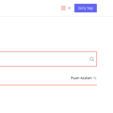
0
Giriş Yap
listelerim
Puan Azalan