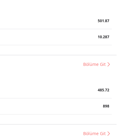
501.87
10.287
Bölüme Git
485.72
898
Bölüme Git