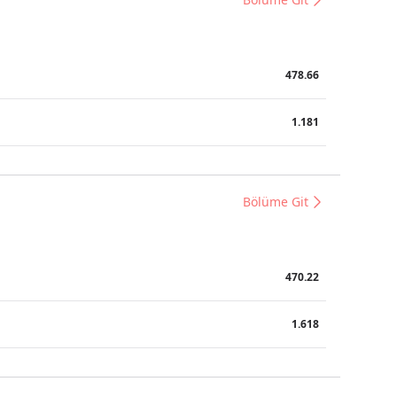
478.66
1.181
Bölüme Git
470.22
1.618