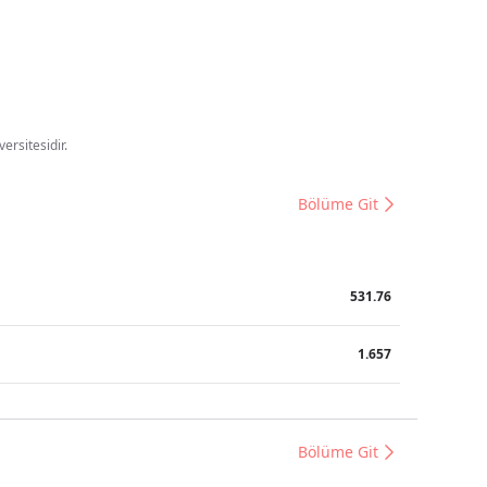
ersitesidir.
Bölüme Git
531.76
1.657
Bölüme Git