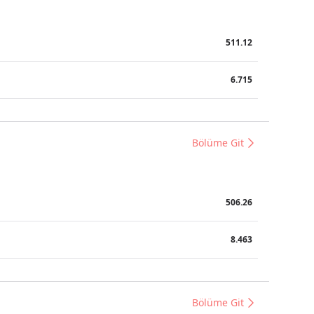
511.12
6.715
Bölüme Git
506.26
8.463
Bölüme Git