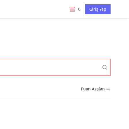
0
Giriş Yap
listelerim
Puan Azalan