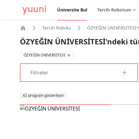
Üniversite Bul
Tercih Robotum
Tercih Robotu
ÖZYEĞİN ÜNİVERSİTESİ'n
Anasayfa
ÖZYEĞİN ÜNİVERSİTESİ'ndeki t
ÖZYEĞİN ÜNİVERSİTESİ
filtreyi kaldır
Filtreler
Sıralama
62 program gösteriliyor