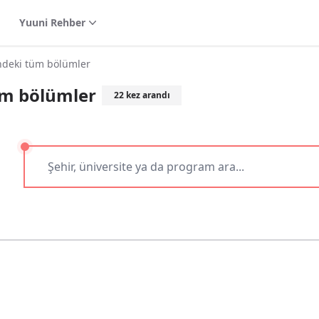
Yuuni Rehber
deki tüm bölümler
üm bölümler
22
kez arandı