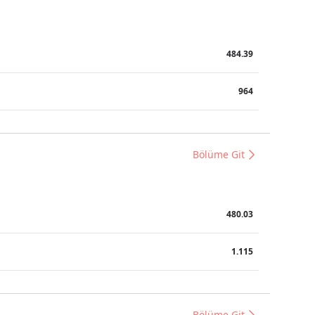
484.39
964
Bölüme Git
480.03
1.115
Bölüme Git