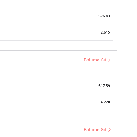
526.43
2.615
Bölüme Git
517.59
4.778
Bölüme Git