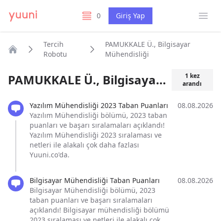
Menü
0
Giriş Yap
listelerim
Tercih
PAMUKKALE Ü., Bilgisayar
Robotu
Mühendisliği
Anasayfa
PAMUKKALE Ü., Bilgisayar Mühendisliği
1
kez
arandı
Yazılım Mühendisliği 2023 Taban Puanları
08.08.2026
Yazılım Mühendisliği bölümü, 2023 taban
puanları ve başarı sıralamaları açıklandı!
Yazılım Mühendisliği 2023 sıralaması ve
netleri ile alakalı çok daha fazlası
Yuuni.co'da.
Bilgisayar Mühendisliği Taban Puanları
08.08.2026
Bilgisayar Mühendisliği bölümü, 2023
taban puanları ve başarı sıralamaları
açıklandı! Bilgisayar mühendisliği bölümü
2023 sıralaması ve netleri ile alakalı çok