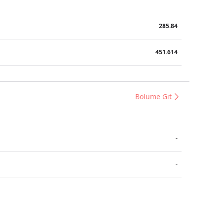
285.84
451.614
Bölüme Git
-
-