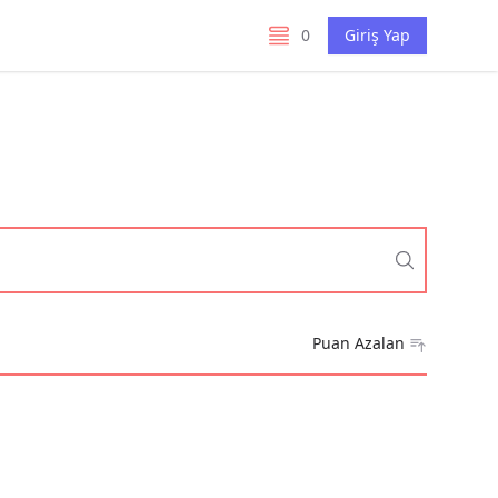
0
Giriş Yap
listelerim
Puan Azalan