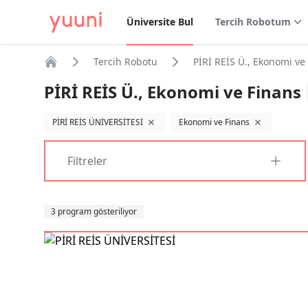
Üniversite Bul
Tercih Robotum
Tercih Robotu
PİRİ REİS Ü., Ekonomi ve
Anasayfa
PİRİ REİS Ü., Ekonomi ve Finans
PİRİ REİS ÜNİVERSİTESİ
Ekonomi ve Finans
filtreyi kaldır
filtreyi kaldır
Filtreler
Sıralama
3 program gösteriliyor