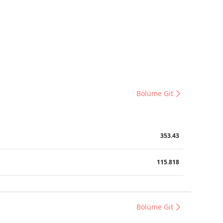
Bölüme Git
353.43
115.818
Bölüme Git