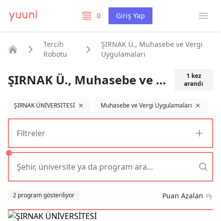
Menü
0
Giriş Yap
listelerim
Tercih
ŞIRNAK Ü., Muhasebe ve Vergi
Robotu
Uygulamaları
Anasayfa
ŞIRNAK Ü., Muhasebe ve Vergi Uygulamaları
1
kez
arandı
ŞIRNAK ÜNİVERSİTESİ
Muhasebe ve Vergi Uygulamaları
filtreyi kaldır
filtreyi ka
Filtreler
Sıralama
2 program gösteriliyor
Puan Azalan