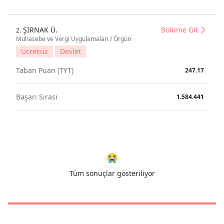
ŞIRNAK Ü.
Bölüme Git
2.
Muhasebe ve Vergi Uygulamaları / Örgün
Ücretsiz
Devlet
Taban Puan (TYT)
247.17
Başarı Sırası
1.584.441
😭
Tüm sonuçlar gösteriliyor