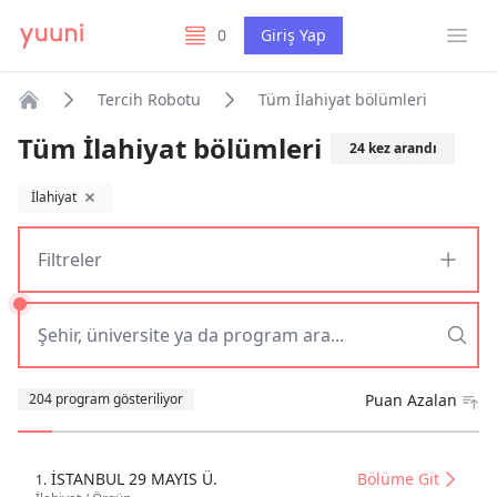
Menü
0
Giriş Yap
listelerim
Tercih Robotu
Tüm İlahiyat bölümleri
Anasayfa
Tüm İlahiyat bölümleri
24
kez arandı
İlahiyat
filtreyi kaldır
Filtreler
Sıralama
204 program gösteriliyor
Puan Azalan
İSTANBUL 29 MAYIS Ü.
Bölüme Git
1.