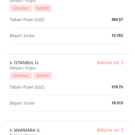
İlahiyat / Örgün
Ücretsiz
Devlet
Taban Puan (SöZ)
384.57
Başarı Sırası
15.762
İSTANBUL Ü.
Bölüme Git
8.
İlahiyat / Örgün
Ücretsiz
Devlet
Taban Puan (SöZ)
379.73
Başarı Sırası
19.313
MARMARA Ü.
Bölüme Git
9.