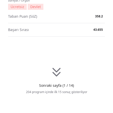
İlahiyat / Örgün
Ücretsiz
Devlet
Taban Puan (SöZ)
358.2
Başarı Sırası
43.655
Sonraki sayfa (1 / 14)
204 program içinde ilk 15 sonuç gösteriliyor