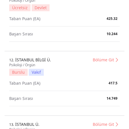
Psikoloji / Örgün
Ücretsiz
Devlet
Taban Puan (EA)
425.32
Başarı Sırası
10.244
İSTANBUL BİLGİ Ü.
Bölüme Git
12.
Psikoloji / Örgün
Burslu
Vakıf
Taban Puan (EA)
417.5
Başarı Sırası
14.749
İSTANBUL Ü.
Bölüme Git
13.