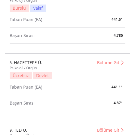
Psikoloji / Örgün
Burslu
Vakıf
Taban Puan (EA)
441.51
Başarı Sırası
4.785
HACETTEPE Ü.
Bölüme Git
8.
Psikoloji / Örgün
Ücretsiz
Devlet
Taban Puan (EA)
441.11
Başarı Sırası
4.871
TED Ü.
Bölüme Git
9.