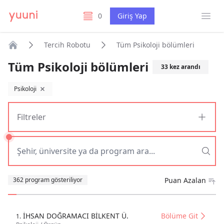
Menü
0
Giriş Yap
listelerim
Tercih Robotu
Tüm Psikoloji bölümleri
Anasayfa
Tüm Psikoloji bölümleri
33
kez arandı
Psikoloji
filtreyi kaldır
Filtreler
Sıralama
362 program gösteriliyor
Puan Azalan
İHSAN DOĞRAMACI BİLKENT Ü.
Bölüme Git
1.