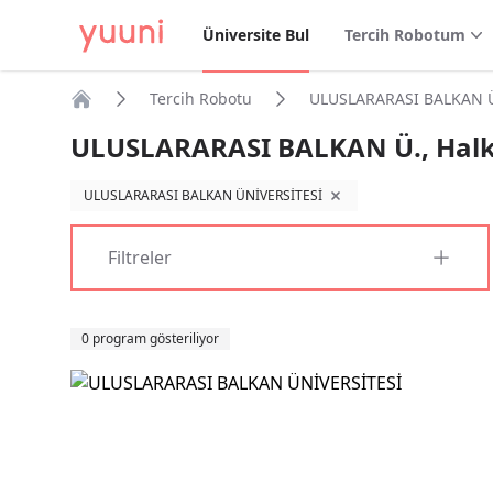
Üniversite Bul
Tercih Robotum
Tercih Robotu
ULUSLARARASI BALKAN Ü., 
Anasayfa
ULUSLARARASI BALKAN Ü., Halkla 
ULUSLARARASI BALKAN ÜNİVERSİTESİ
filtreyi kaldır
Filtreler
Sıralama
0 program gösteriliyor