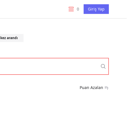
0
Giriş Yap
listelerim
kez arandı
Puan Azalan