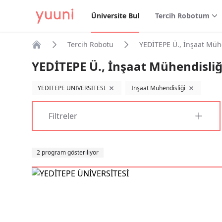
Üniversite Bul
Tercih Robotum
Tercih Robotu
YEDİTEPE Ü., İnşaat Müh
Anasayfa
YEDİTEPE Ü., İnşaat Mühendisliğ
YEDİTEPE ÜNİVERSİTESİ
İnşaat Mühendisliği
filtreyi kaldır
filtreyi kaldı
Filtreler
Sıralama
2 program gösteriliyor