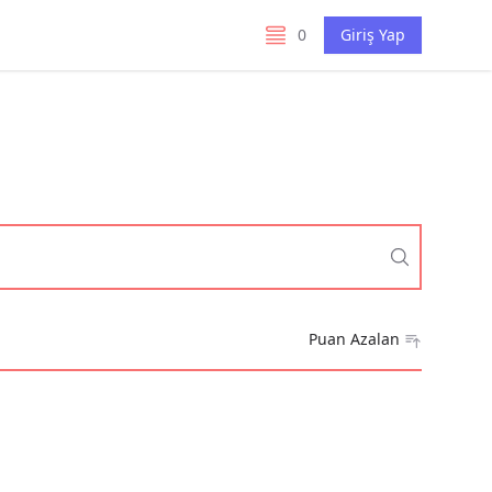
0
Giriş Yap
listelerim
Puan Azalan