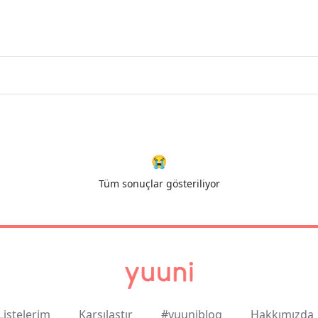
😭
Tüm sonuçlar gösteriliyor
Listelerim
Karşılaştır
#yuuniblog
Hakkımızda