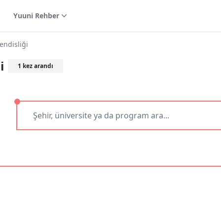
Yuuni Rehber
endisliği
i
1
kez arandı
r